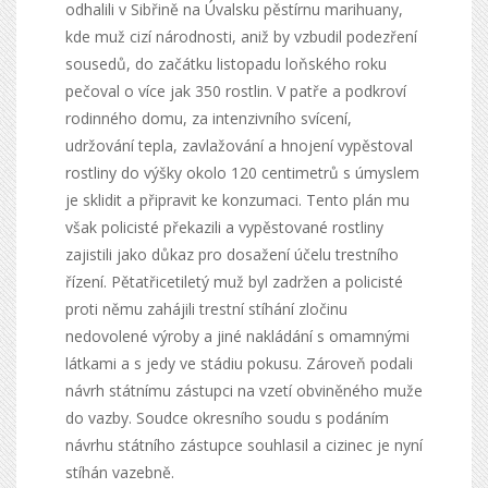
odhalili v Sibřině na Úvalsku pěstírnu marihuany,
kde muž cizí národnosti, aniž by vzbudil podezření
sousedů, do začátku listopadu loňského roku
pečoval o více jak 350 rostlin. V patře a podkroví
rodinného domu, za intenzivního svícení,
udržování tepla, zavlažování a hnojení vypěstoval
rostliny do výšky okolo 120 centimetrů s úmyslem
je sklidit a připravit ke konzumaci. Tento plán mu
však policisté překazili a vypěstované rostliny
zajistili jako důkaz pro dosažení účelu trestního
řízení. Pětatřicetiletý muž byl zadržen a policisté
proti němu zahájili trestní stíhání zločinu
nedovolené výroby a jiné nakládání s omamnými
látkami a s jedy ve stádiu pokusu. Zároveň podali
návrh státnímu zástupci na vzetí obviněného muže
do vazby. Soudce okresního soudu s podáním
návrhu státního zástupce souhlasil a cizinec je nyní
stíhán vazebně.