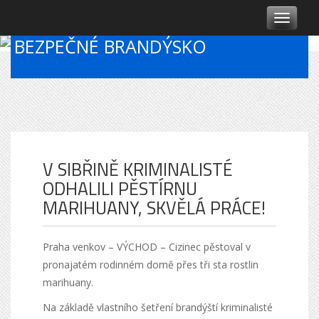
T
o
BEZPEČNÉ BRANDÝSKO
g
g
l
e
n
a
v
i
g
V SIBŘINĚ KRIMINALISTÉ
a
ODHALILI PĚSTÍRNU
t
MARIHUANY, SKVĚLÁ PRÁCE!
i
o
n
Praha venkov – VÝCHOD – Cizinec pěstoval v
pronajatém rodinném domě přes tři sta rostlin
marihuany.
Na základě vlastního šetření brandýští kriminalisté