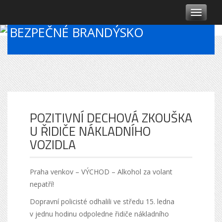
T
o
BEZPEČNÉ BRANDÝSKO
g
g
l
e
n
a
v
i
g
POZITIVNÍ DECHOVÁ ZKOUŠKA
a
U ŘIDIČE NÁKLADNÍHO
t
VOZIDLA
i
o
n
Praha venkov – VÝCHOD – Alkohol za volant
nepatří!
Dopravní policisté odhalili ve středu 15. ledna
v jednu hodinu odpoledne řidiče nákladního