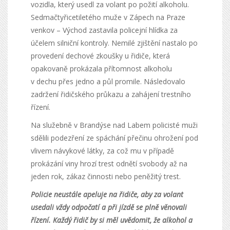
vozidla, který usedl za volant po požití alkoholu.
Sedmačtyřicetiletého muže v Zápech na Praze
venkov – Východ zastavila policejní hlídka za
účelem silniční kontroly. Nemilé zjištění nastalo po
provedení dechové zkoušky u řidiče, která
opakovaně prokázala přítomnost alkoholu
v dechu přes jedno a půl promile. Následovalo
zadržení řidičského průkazu a zahájení trestního
řízení.
Na služebně v Brandýse nad Labem policisté muži
sdělili podezření ze spáchání přečinu ohrožení pod
vlivem návykové látky, za což mu v případě
prokázání viny hrozí trest odnětí svobody až na
jeden rok, zákaz činnosti nebo peněžitý trest.
Policie neustále apeluje na řidiče, aby za volant
usedali vždy odpočatí a při jízdě se plně věnovali
řízení. Každý řidič by si měl uvědomit, že alkohol a