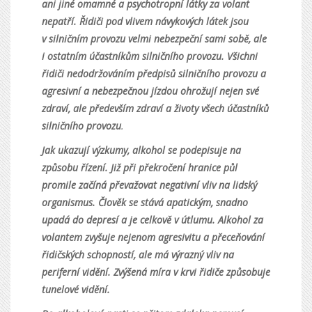
ani jiné omamné a psychotropní látky za volant
nepatří. Řidiči pod vlivem návykových látek jsou
v silničním provozu velmi nebezpeční sami sobě, ale
i ostatním účastníkům silničního provozu. Všichni
řidiči nedodržováním předpisů silničního provozu a
agresivní a nebezpečnou jízdou ohrožují nejen své
zdraví, ale především zdraví a životy všech účastníků
silničního provozu
.
Jak ukazují výzkumy, alkohol se podepisuje na
způsobu řízení. Již při překročení hranice půl
promile začíná převažovat negativní vliv na lidský
organismus. Člověk se stává apatickým, snadno
upadá do depresí a je celkově v útlumu. Alkohol za
volantem zvyšuje nejenom agresivitu a přeceňování
řidičských schopností, ale má výrazný vliv na
periferní vidění. Zvýšená míra v krvi řidiče způsobuje
tunelové vidění.