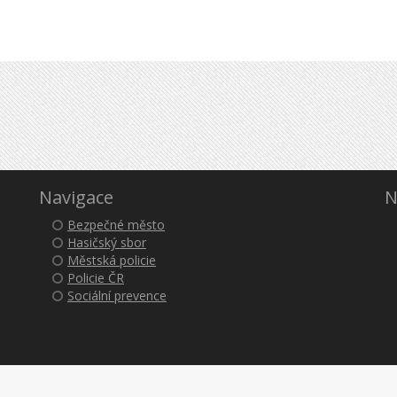
Navigace
N
Bezpečné město
Hasičský sbor
Městská policie
Policie ČR
Sociální prevence