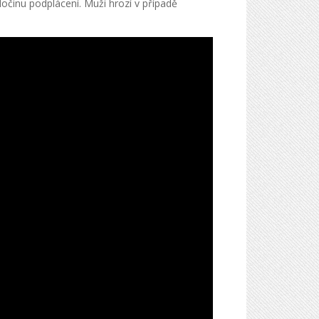
očinu podplácení. Muži hrozí v případě