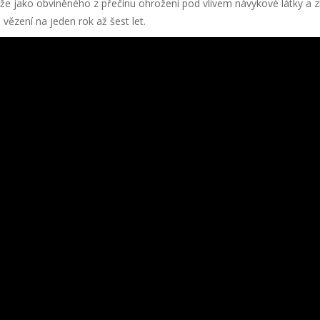
uže jako obviněného z přečinu ohrožení pod vlivem návykové látky a zl
 vězení na jeden rok až šest let.