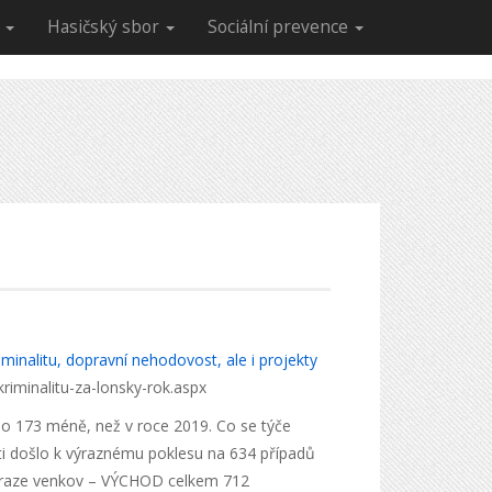
R
Hasičský sbor
Sociální prevence
iminalitu, dopravní nehodovost, ale i projekty
kriminalitu-za-lonsky-rok.aspx
 o 173 méně, než v roce 2019. Co se týče
sti došlo k výraznému poklesu na 634 případů
a Praze venkov – VÝCHOD celkem 712