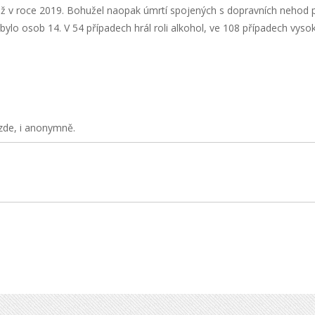
 v roce 2019. Bohužel naopak úmrtí spojených s dopravních nehod př
lo osob 14. V 54 případech hrál roli alkohol, ve 108 případech vysok
zde, i anonymně.