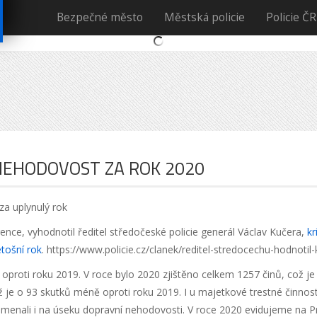
Bezpečné město
Městská policie
Policie Č
 NEHODOVOST ZA ROK 2020
za uplynulý rok
ence, vyhodnotil ředitel středočeské policie generál Václav Kučera,
kr
etošní rok
. https://www.policie.cz/clanek/reditel-stredocechu-hodnotil-
roti roku 2019. V roce bylo 2020 zjištěno celkem 1257 činů, což je
ž je o 93 skutků méně oproti roku 2019. I u majetkové trestné činno
namenali i na úseku dopravní nehodovosti. V roce 2020 evidujeme n