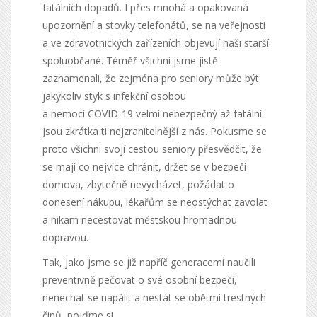
fatálních dopadů. I přes mnohá a opakovaná
upozornění a stovky telefonátů, se na veřejnosti
a ve zdravotnických zařízeních objevují naši starší
spoluobčané. Téměř všichni jsme jistě
zaznamenali, že zejména pro seniory může být
jakýkoliv styk s infekční osobou
a nemocí COVID-19 velmi nebezpečný až fatální.
Jsou zkrátka ti nejzranitelnější z nás. Pokusme se
proto všichni svojí cestou seniory přesvědčit, že
se mají co nejvíce chránit, držet se v bezpečí
domova, zbytečně nevycházet, požádat o
donesení nákupu, lékařům se neostýchat zavolat
a nikam necestovat městskou hromadnou
dopravou.
Tak, jako jsme se již napříč generacemi naučili
preventivně pečovat o své osobní bezpečí,
nenechat se napálit a nestát se obětmi trestných
činů, pojďme si