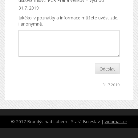
tisková mluvčí PČR Praha venkov – Východ
31.7. 2019
Jakékoliv poznatky a informace můžete uvést zde,
i anonymně.
Odeslat
31.7.2019
© 2017 Brandýs nad Labem - Stará Boleslav |
webmaster