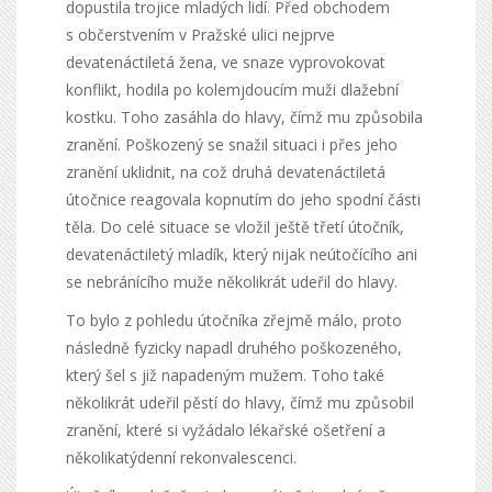
dopustila trojice mladých lidí. Před obchodem
s občerstvením v Pražské ulici nejprve
devatenáctiletá žena, ve snaze vyprovokovat
konflikt, hodila po kolemjdoucím muži dlažební
kostku. Toho zasáhla do hlavy, čímž mu způsobila
zranění. Poškozený se snažil situaci i přes jeho
zranění uklidnit, na což druhá devatenáctiletá
útočnice reagovala kopnutím do jeho spodní části
těla. Do celé situace se vložil ještě třetí útočník,
devatenáctiletý mladík, který nijak neútočícího ani
se nebránícího muže několikrát udeřil do hlavy.
To bylo z pohledu útočníka zřejmě málo, proto
následně fyzicky napadl druhého poškozeného,
který šel s již napadeným mužem. Toho také
několikrát udeřil pěstí do hlavy, čímž mu způsobil
zranění, které si vyžádalo lékařské ošetření a
několikatýdenní rekonvalescenci.