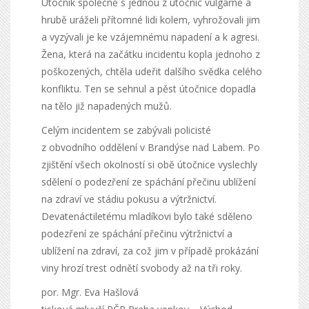
Útočník společně s jednou z útočnic vulgárně a
hrubě uráželi přítomné lidi kolem, vyhrožovali jim
a vyzývali je ke vzájemnému napadení a k agresi.
Žena, která na začátku incidentu kopla jednoho z
poškozených, chtěla udeřit dalšího svědka celého
konfliktu. Ten se sehnul a pěst útočnice dopadla
na tělo již napadených mužů.
Celým incidentem se zabývali policisté
z obvodního oddělení v Brandýse nad Labem. Po
zjištění všech okolností si obě útočnice vyslechly
sdělení o podezření ze spáchání přečinu ublížení
na zdraví ve stádiu pokusu a výtržnictví.
Devatenáctiletému mladíkovi bylo také sděleno
podezření ze spáchání přečinu výtržnictví a
ublížení na zdraví, za což jim v případě prokázání
viny hrozí trest odnětí svobody až na tři roky.
por. Mgr. Eva Hašlová