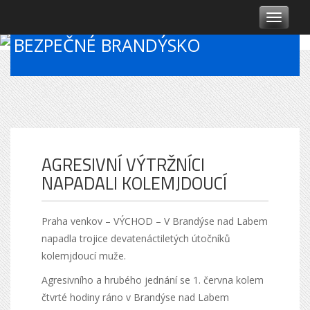
T
o
BEZPEČNÉ BRANDÝSKO
g
g
l
e
n
a
v
i
g
AGRESIVNÍ VÝTRŽNÍCI
a
NAPADALI KOLEMJDOUCÍ
t
i
o
Praha venkov – VÝCHOD – V Brandýse nad Labem
n
napadla trojice devatenáctiletých útočníků
kolemjdoucí muže.
Agresivního a hrubého jednání se 1. června kolem
čtvrté hodiny ráno v Brandýse nad Labem