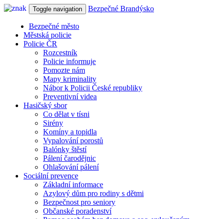
Bezpečné Brandýsko
Toggle navigation
Bezpečné město
Městská policie
Policie ČR
Rozcestník
Policie informuje
Pomozte nám
Mapy kriminality
Nábor k Policii České republiky
Preventivní videa
Hasičský sbor
Co dělat v tísni
Sirény
Komíny a topidla
Vypalování porostů
Balónky štěstí
Pálení čarodějnic
Ohlašování pálení
Sociální prevence
Základní informace
Azylový dům pro rodiny s dětmi
Bezpečnost pro seniory
Občanské poradenství