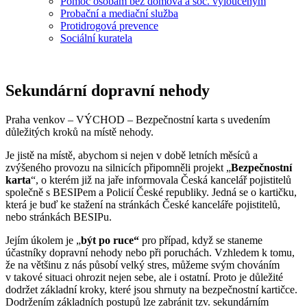
Pomoc osobám bez domova a soc. vyloučeným
Probační a mediační služba
Protidrogová prevence
Sociální kuratela
Sekundární dopravní nehody
Praha venkov – VÝCHOD – Bezpečnostní karta s uvedením
důležitých kroků na místě nehody.
Je jistě na místě, abychom si nejen v době letních měsíců a
zvýšeného provozu na silnicích připomněli projekt „
Bezpečnostní
karta
“, o kterém již na jaře informovala Česká kancelář pojistitelů
společně s BESIPem a Policií České republiky. Jedná se o kartičku,
která je buď ke stažení na stránkách České kanceláře pojistitelů,
nebo stránkách BESIPu.
Jejím úkolem je „
být po ruce“
pro případ, když se staneme
účastníky dopravní nehody nebo při poruchách. Vzhledem k tomu,
že na většinu z nás působí velký stres, můžeme svým chováním
v takové situaci ohrozit nejen sebe, ale i ostatní. Proto je důležité
dodržet základní kroky, které jsou shrnuty na bezpečnostní kartičce.
Dodržením základních postupů lze zabránit tzv. sekundárním