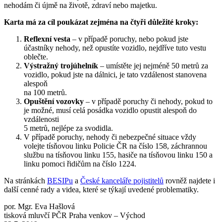
nehodám či újmě na životě, zdraví nebo majetku.
Karta má za cíl poukázat zejména na čtyři důležité kroky:
Reflexní vesta
– v případě poruchy, nebo pokud jste
účastníky nehody, než opustíte vozidlo, nejdříve tuto vestu
oblečte.
Výstražný trojúhelník
– umístěte jej nejméně 50 metrů za
vozidlo, pokud jste na dálnici, je tato vzdálenost stanovena
alespoň
na 100 metrů.
Opuštění vozovky
– v případě poruchy či nehody, pokud to
je možné, musí celá posádka vozidlo opustit alespoň do
vzdálenosti
5 metrů, nejlépe za svodidla.
V případě poruchy, nehody či nebezpečné situace vždy
volejte tísňovou linku Policie ČR na číslo 158, záchrannou
službu na tísňovou linku 155, hasiče na tísňovou linku 150 a
linku pomoci řidičům na číslo 1224.
Na stránkách
BESIPu
a
České kanceláře pojistitelů
rovněž najdete i
další cenné rady a videa, které se týkají uvedené problematiky.
por. Mgr. Eva Hašlová
tisková mluvčí PČR Praha venkov – Východ